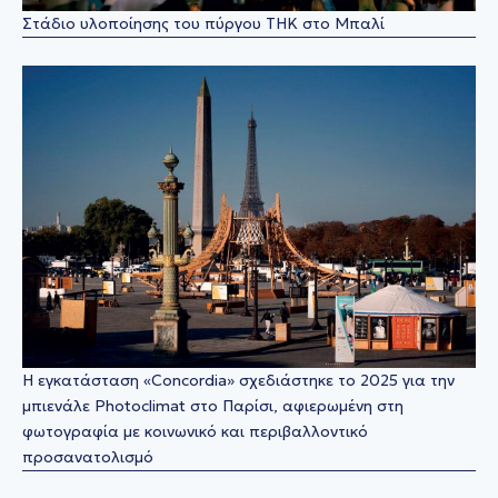
Στάδιο υλοποίησης του πύργου THK στο Μπαλί
Η εγκατάσταση «Concordia» σχεδιάστηκε το 2025 για την
μπιενάλε Photoclimat στο Παρίσι, αφιερωμένη στη
φωτογραφία με κοινωνικό και περιβαλλοντικό
προσανατολισμό