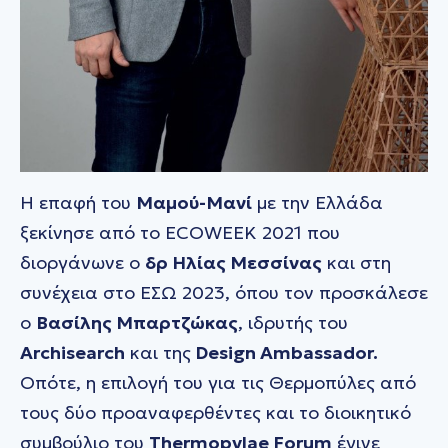
Η επαφή του
Μαμού-Μανί
με την Ελλάδα
ξεκίνησε από το ECOWEEK 2021 που
διοργάνωνε ο
δρ Ηλίας Μεσσίνας
και στη
συνέχεια στο EΣΩ 2023, όπου τον προσκάλεσε
ο
Βασίλης Mπαρτζώκας
, ιδρυτής του
Αrchisearch
και της
Design Ambassador.
Οπότε, η επιλογή του για τις Θερμοπύλες από
τους δύο προαναφερθέντες και το διοικητικό
συμβούλιο του
Thermopylae Forum
έγινε