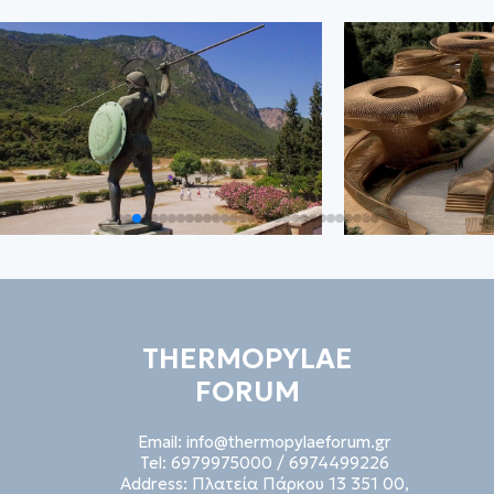
THERMOPYLAE
FORUM
Email:
info@thermopylaeforum.gr
Tel:
6979975000
/
6974499226
Address:
Πλατεία Πάρκου 13 351 00,