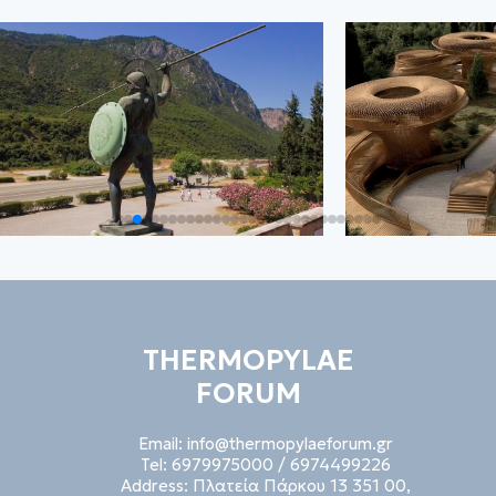
THERMOPYLAE
FORUM
Email:
info@thermopylaeforum.gr
Tel:
6979975000
/
6974499226
Address:
Πλατεία Πάρκου 13 351 00,