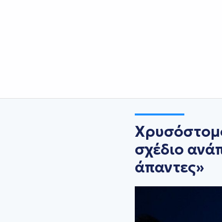
Χρυσόστομο
σχέδιο ανά
άπαντες»