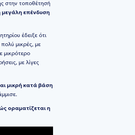
ης στην τοποθέτησή
 μεγάλη επένδυση
τηρίου έδειξε ότι
πολύ μικρές, με
ε μικρότερο
ήσεις, με λίγες
αι μικρή κατά βάση
άμμισε.
ώς οραματίζεται η