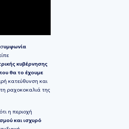
 σ
υμφωνία
είπε
τρικής κυβέρνησης
που θα το έχουμε
ερή κατεύθυνση και
 τη ραχοκοκαλιά της
ότι η περιοχή
σμού και ισχυρό
πτυξιακή