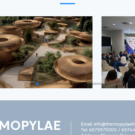
MOPYLAE
Email:
info@thermopylaef
Tel:
6979975000
/
69744