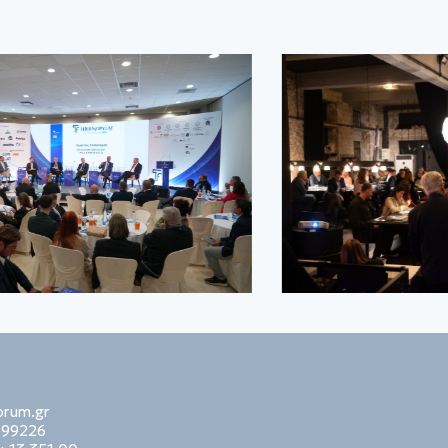
orum.gr
99226