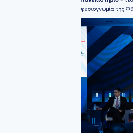
φυσιογνωμία της Φθ