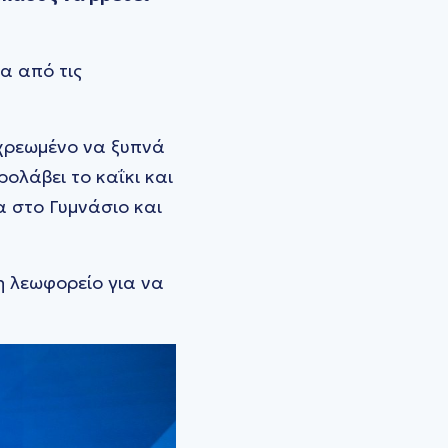
α από τις
ποχρεωμένο να ξυπνά
ολάβει το καΐκι και
α στο Γυμνάσιο και
η λεωφορείο για να