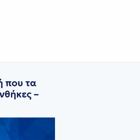
ή που τα
νθήκες –