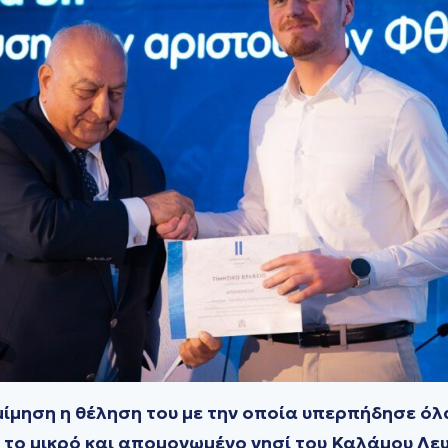
ίμηση η θέληση του με την οποία υπερπήδησε όλα
 το μικρό και απομονωμένο νησί του Καλάμου Λε