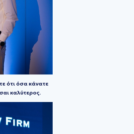
τε ότι όσα κάνατε
εσαι καλύτερος
.