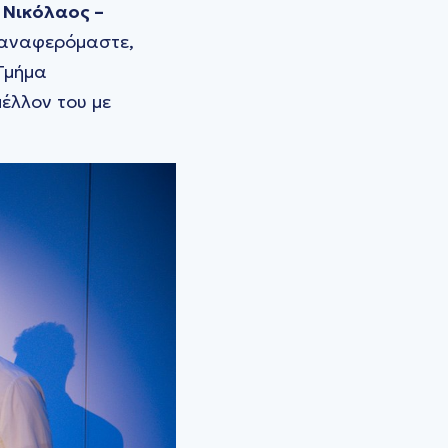
ο
Νικόλαος –
 αναφερόμαστε,
 Τμήμα
μέλλον του με