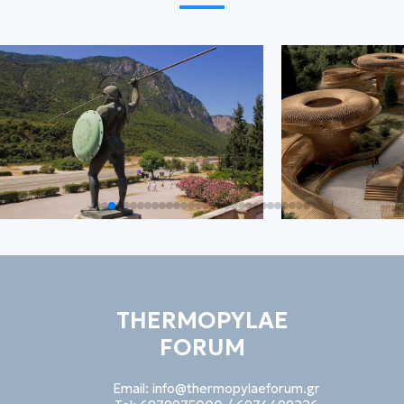
THERMOPYLAE
FORUM
Email:
info@thermopylaeforum.gr