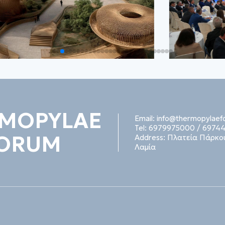
MOPYLAE
Email:
info@thermopylaef
Tel:
6979975000
/
69744
ORUM
Address:
Πλατεία Πάρκου
Λαμία