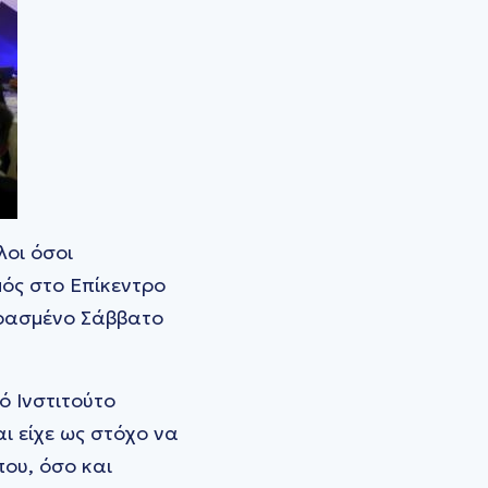
λοι όσοι
μός στο Επίκεντρο
ερασμένο Σάββατο
ό Ινστιτούτο
ι είχε ως στόχο να
που, όσο και