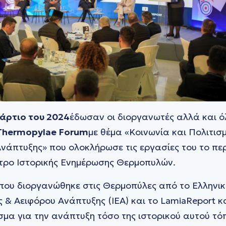
άρτιο του 2024
έδωσαν οι διοργανωτές αλλά και ό
Thermopylae Forum
με θέμα «Κοινωνία και Πολιτισ
Ανάπτυξης» που ολοκλήρωσε τις εργασίες του το π
ντρο Ιστορικής Ενημέρωσης Θερμοπυλών.
που διοργανώθηκε στις Θερμοπύλες από το Ελληνικ
 & Αειφόρου Ανάπτυξης (ΙΕΑ) και το LamiaReport κα
σμα για την ανάπτυξη τόσο της ιστορικού αυτού τό