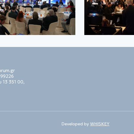
orum.gr
99226
 13 351 00,
Developed by
WHISKEY