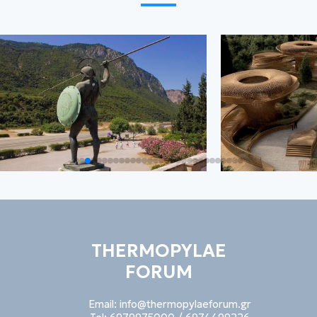
THERMOPYLAE
FORUM
Email:
info@thermopylaeforum.gr