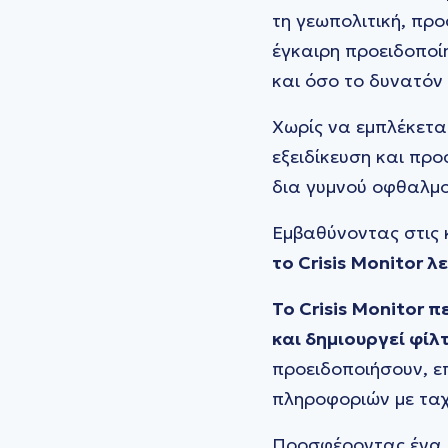
τη γεωπολιτική, πρ
έγκαιρη προειδοποί
και όσο το δυνατόν
Χωρίς να εμπλέκεται
εξειδίκευση και πρ
δια γυμνού οφθαλμο
Εμβαθύνοντας στις 
το Crisis Monitor λε
Το Crisis Monitor
και δημιουργεί φίλ
προειδοποιήσουν, ε
πληροφοριών με ταχ
Προσφέροντας ένα 