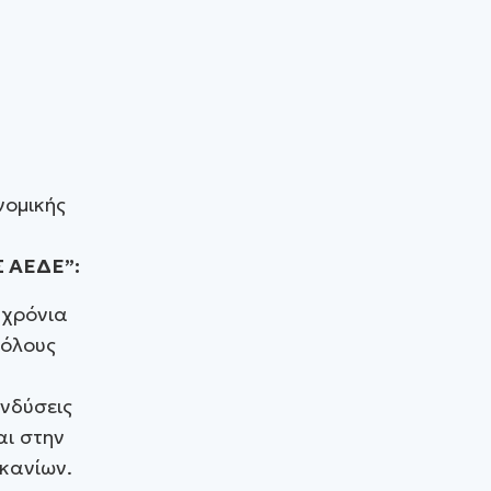
νομικής
Σ ΑΕΔΕ”:
 χρόνια
 όλους
ενδύσεις
αι στην
κανίων.