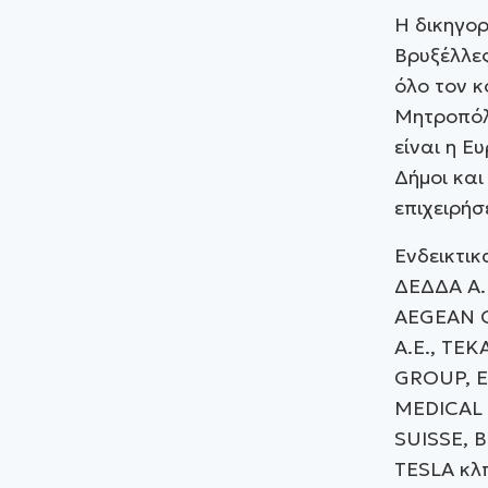
Η δικηγο
Βρυξέλλες
όλο τον κ
Μητροπόλ
είναι η Ε
Δήμοι και
επιχειρήσε
Ενδεικτικ
ΔΕΔΔΑ Α.
AEGEAN OI
A.E., TΕΚ
GROUP, Ε
MEDICAL 
SUISSE, 
TESLA κλ