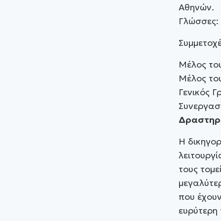
Αθηνών.
Γλώσσες: 
Συμμετοχέ
Μέλος το
Μέλος το
Γενικός Γ
Συνεργασ
Δραστηρι
Η δικηγο
λειτουργί
τους τομε
μεγαλύτερ
που έχουν
ευρύτερη 