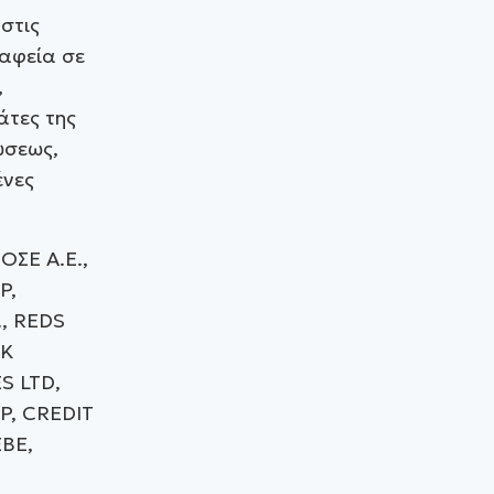
στις
ραφεία σε
,
άτες της
ώσεως,
ένες
ΟΣΕ Α.Ε.,
P,
., REDS
BK
S LTD,
P, CREDIT
ΒΕ,