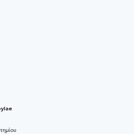
ylae
τημίου