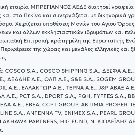
ρική εταιρία ΜΠΡΕΓΙΑΝΝΟΣ ΑΕΔΕ διατηρεί γραφεία 
 και στο Πεκίνο και συνεργάζεται με δικηγορικά γ
όσμο. Χειρίζεται υποθέσεις Μονών του Αγίου Όρους
εων και άλλων εκκλησιαστικών ιδρυμάτων και πελ
υρωπαϊκή Επιτροπή, κράτη-μέλη της Ευρωπαϊκής Εν
 Περιφέρειες της χώρας και μεγάλες ελληνικές και ξ
ις.
ά: COSCO S.A., COSCO SHIPPING S.A., ΔΕΣΦΑ Α.Ε., 
Ε., ΔΕΔΔΗΕ Α.Ε., ΟΛΠ Α.Ε., S&B S.A., SOGEM GROU
L A.E., ΕΛΛΑΚΤΩΡ Α.Ε., ΤΕΡΝΑ Α.Ε., J&P ABAΞ Α.Ε
ΑΛ Α.Ε., PCT S.A., DPORT S.A., PQH, FYFFES S.A., B
ΕΔΑ Α.Ε., ΕΒΕΑ, CCPT GROUP, ΑΚΤΙΜΙΑ PROPERTIE
LINE S.A., ANTENNA TV, ENIMEX S.A., PEARL GROU
BLAKHAWK PARTNERS, HIG FUND, Ν. ΚΙΟΛΕΪΔΗΣ ΑΕ
π.