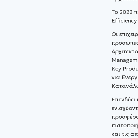
Το 2022 π
Efficiency
Οι επιχει
προσωπικό
Αρχιτεκτο
Manageme
Key Produ
για Ενεργ
Κατανάλω
Επενδύει
ενισχύοντ
προσφέρον
πιστοποιή
και τις α