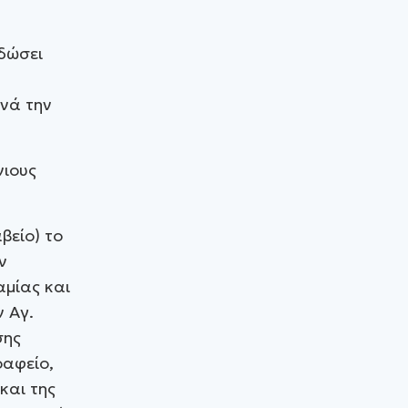
αδώσει
νά την
νιους
βείο) το
ν
αμίας και
 Αγ.
σης
ραφείο,
και της