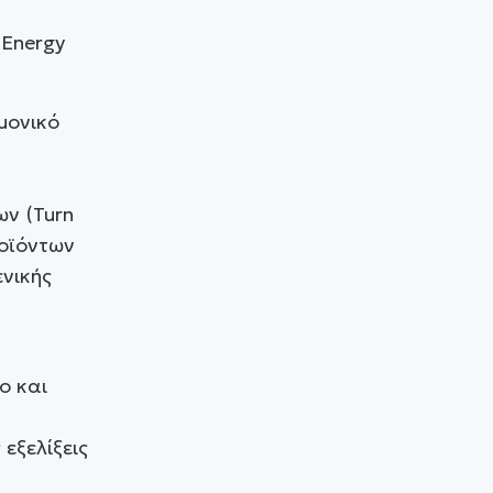
 Energy
μονικό
ν (Turn
ροϊόντων
ενικής
ο και
εξελίξεις