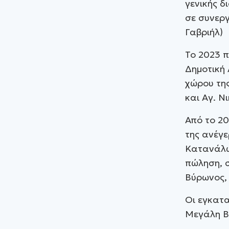
γενικής δ
σε συνεργ
Γαβριήλ)
Το 2023 
Δημοτική 
χώρου τη
και Αγ. Ν
Από το 20
της ανέγ
Κατανάλω
πώληση, 
Βύρωνος, 
Οι εγκατα
Μεγάλη Β