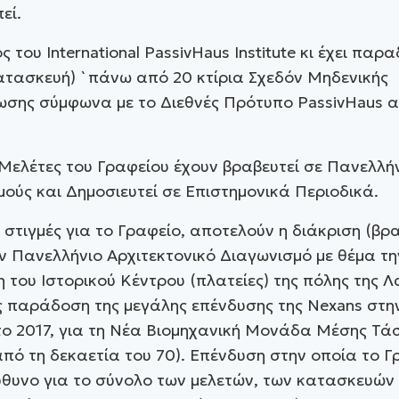
εί.
ς του International PassivHaus Institute κι έχει παρ
ατασκευή) `πάνω από 20 κτίρια Σχεδόν Μηδενικής
σης σύμφωνα με το Διεθνές Πρότυπο PassivHaus α
Μελέτες του Γραφείου έχουν βραβευτεί σε Πανελλή
ούς και Δημοσιευτεί σε Επιστημονικά Περιοδικά.
ς στιγμές για το Γραφείο, αποτελούν η διάκριση (βρα
ν Πανελλήνιο Αρχιτεκτονικό Διαγωνισμό με θέμα τη
του Ιστορικού Κέντρου (πλατείες) της πόλης της Λ
ς παράδοση της μεγάλης επένδυσης της Nexans στην
το 2017, για τη Νέα Βιομηχανική Μονάδα Μέσης Τά
πό τη δεκαετία του 70). Επένδυση στην οποία το Γ
θυνο για το σύνολο των μελετών, των κατασκευών 