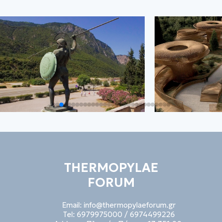
THERMOPYLAE
FORUM
Email:
info@thermopylaeforum.gr
Tel:
6979975000
/
6974499226