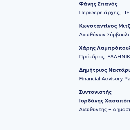
Φάνης Σπανός
Περιφερειάρχης, Π
Κωνσταντίνος Μιτ
Διευθύνων Σύμβουλ
Χάρης Λαμπρόπου
Πρόεδρος, ΕΛΛΗΝ
Δημήτριος Νεκτάρ
Financial Advisory 
Συντονιστής
Ιορδάνης Χασαπό
Διευθυντής – Δημο